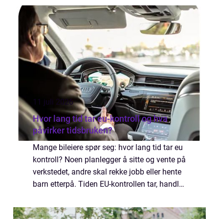
gravemaskin, hjullaster og dumper. Målet er
enkel og trygg håndtering ...
11 juli 2026
Hvor lang tid tar eu-kontroll og hva
påvirker tidsbruken?
Mange bileiere spør seg: hvor lang tid tar eu
kontroll? Noen planlegger å sitte og vente på
verkstedet, andre skal rekke jobb eller hente
barn etterpå. Tiden EU-kontrollen tar, handler
ikke bare om hvor travelt verkstedet har. Den
påvirkes også av bi...