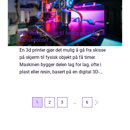
06 juli 2026
3d Printer fra idé til ferdig produkt på
skrivebordet
En 3d printer gjør det mulig å gå fra skisse
på skjerm til fysisk objekt på få timer.
Maskinen bygger delen lag for lag, ofte i
plast eller resin, basert på en digital 3D-
modell. Resultatet kan være alt fra en enkel
krok til en kompleks maskinkompone...
1
2
3
…
6