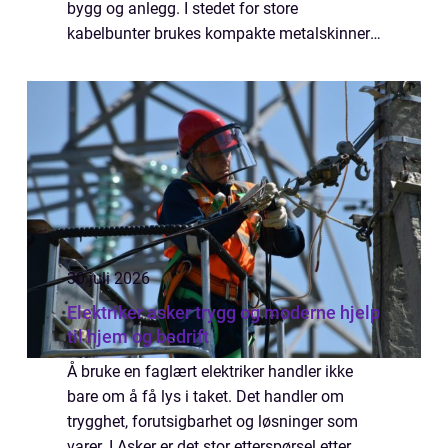
bygg og anlegg. I stedet for store
kabelbunter brukes kompakte metalskinner
som fører strømmen mellom hovedtavler,
trafoer, generatorer og forbrukere. Resultatet
e...
30 juli 2026
Elektriker asker trygg og moderne hjelp
til hjem og bedrift
Å bruke en faglært elektriker handler ikke
bare om å få lys i taket. Det handler om
trygghet, forutsigbarhet og løsninger som
varer. I Asker er det stor etterspørsel etter