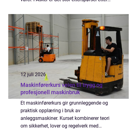
hjelp til alt fra enkle stikkontakter til
komplette el-anlegg i nye boliger og...
12 juli 2026
Maskinførerkurs veien til trygg og
profesjonell maskinbruk
Et maskinførerkurs gir grunnleggende og
praktisk opplæring i bruk av
anleggsmaskiner. Kurset kombinerer teori
om sikkerhet, lover og regelverk med
praktisk kjøring på maskiner som