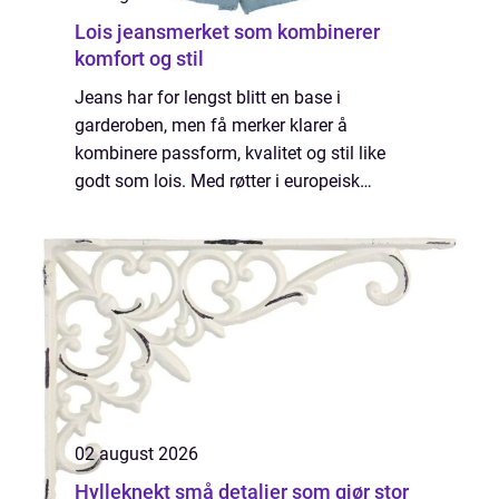
Lois jeansmerket som kombinerer
komfort og stil
Jeans har for lengst blitt en base i
garderoben, men få merker klarer å
kombinere passform, kvalitet og stil like
godt som lois. Med røtter i europeisk
denimtradisjon og en tydelig sans for
moderne snitt, har merket blitt et naturlig
valg for mange s...
02 august 2026
Hylleknekt små detaljer som gjør stor