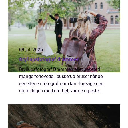
09 juli 2026
Bryllupsfotograf drammen
Bryllupsfotograf Drammen er et søkeord
mange forlovede i buskerud bruker når de
ser etter en fotograf som kan forevige den
store dagen med nærhet, varme og ekte
følelser. Bryllupsdager går fort, og
øyeblikkene som virker umulige å glemme i
øyeblikket...