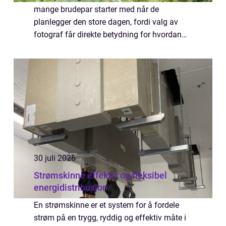
mange brudepar starter med når de
planlegger den store dagen, fordi valg av
fotograf får direkte betydning for hvordan
minnene fra bryllupet blir bevart i årene som
kommer. Profesjonell bryllupsfoto handler
ikke...
30 juli 2026
Strømskinne effektiv og fleksibel
energidistribusjon
En strømskinne er et system for å fordele
strøm på en trygg, ryddig og effektiv måte i