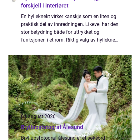
forskjell i interiøret
En hylleknekt virker kanskje som en liten og
praktisk del av innredningen. Likevel har den
stor betydning både for uttrykket og
funksjonen i et rom. Riktig valg av hylleknekt
kan løfte en enkel hylle til å bli et markert
blikkfang, eller gli diskret ...
01 august 2026
Bryllupsfotograf Ålesund
Bryllupsfotograf ålesund er et søkeord