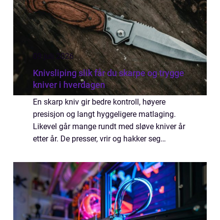
09 juli 2026
Knivsliping slik får du skarpe og trygge
kniver i hverdagen
En skarp kniv gir bedre kontroll, høyere
presisjon og langt hyggeligere matlaging.
Likevel går mange rundt med sløve kniver år
etter år. De presser, vrir og hakker seg
gjennom grønnsaker og kjøtt, og tror kanskje
at kniven er ferdig. Ofte trenger kni...