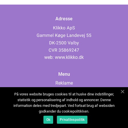
Adresse
web:
www.klikko.dk
Menu
Reklame
Om oss
På vores website bruges cookies til at huske dine indstillinger,
Cookies
statistik og personalisering af indhold og annoncer. Denne
information deles med tredjepart. Ved fortsat brug af websiden
Kontakt Oss
godkender du cookiepolitikken.
Sitemap
Ok
Privatlivspolitik