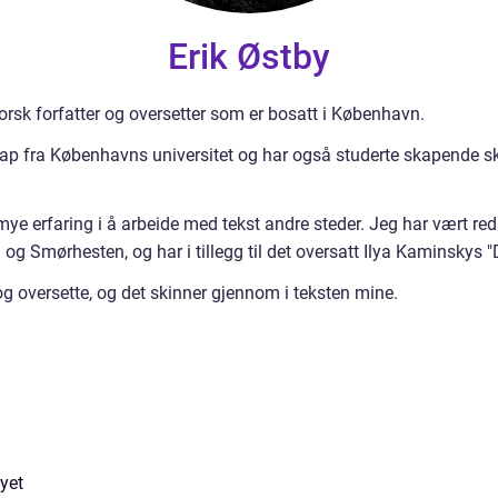
Erik Østby
 norsk forfatter og oversetter som er bosatt i København.
nskap fra Københavns universitet og har også studerte skapende s
t mye erfaring i å arbeide med tekst andre steder. Jeg har vært red
og Smørhesten, og har i tillegg til det oversatt Ilya Kaminskys "
 og oversette, og det skinner gjennom i teksten mine.
yet