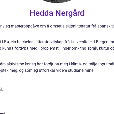
Hedda Nergård
skriv eg masteroppgåve om å omsetja skjønlitteratur frå spansk 
i Bø, ein bachelor i litteraturvitskap frå Universitetet i Bergen 
 kunna fordypa meg i problemstillinger omkring språk, kultur og 
ire års aktivisme kor eg har fordjupa meg i klima- og miljøspørsm
opptek meg, og som eg utforskar videre studiane mine.
l.
yet