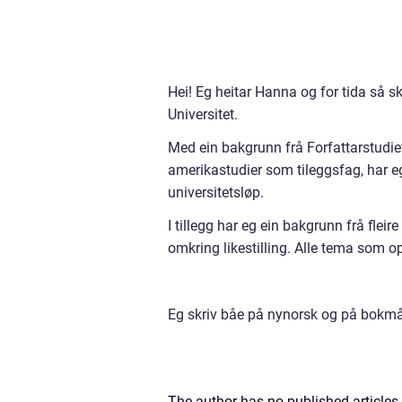
Hei! Eg heitar Hanna og for tida så 
Universitet.
Med ein bakgrunn frå Forfattarstudiet 
amerikastudier som tileggsfag, har eg
universitetsløp.
I tillegg har eg ein bakgrunn frå fle
omkring likestilling. Alle tema som 
Eg skriv båe på nynorsk og på bokmå
The author has no published articles 