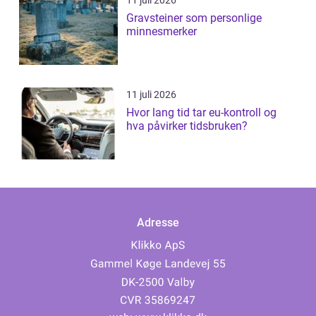
11 juli 2026
Gravsteiner som personlige
minnesmerker
11 juli 2026
Hvor lang tid tar eu-kontroll og
hva påvirker tidsbruken?
Adresse