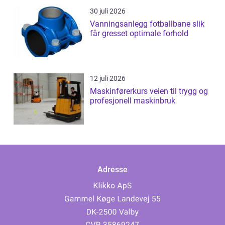
30 juli 2026
Vanningsanlegg fotballbane slik
får gresset optimale forhold
12 juli 2026
Maskinførerkurs veien til trygg og
profesjonell maskinbruk
Adresse