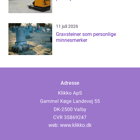
11 juli 2026
Gravsteiner som personlige
minnesmerker
Adresse
web:
www.klikko.dk