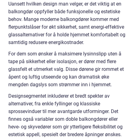
Uansett hvilken design man velger, er det viktig at en
balkongdør oppfyller både funksjonelle og estetiske
behov. Mange moderne balkongdører kommer med
flerpunktslåser for økt sikkerhet, samt energi-effektive
glassalternativer for å holde hjemmet komfortabelt og
samtidig redusere energikostnader.
For dem som ønsker å maksimere lysinnslipp uten å
tape på sikkerhet eller isolasjon, er dører med flere
glassfelt et utmerket valg. Disse dørene gir rommet et
åpent og luftig utseende og kan dramatisk øke
mengden dagslys som strømmer inn i hjemmet.
Designsegmentet inkluderer et bredt spekter av
alternativer, fra enkle fyllinger og klassiske
sprossevinduer til mer avantgarde utforminger. Det
finnes også variabler som doble balkongdører eller
heve- og skyvedører som gir ytterligere fleksibilitet og
estetisk appell, spesielt der bredere åpninger ønskes.