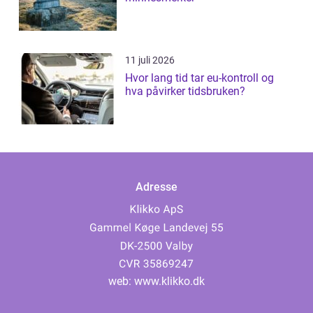
11 juli 2026
Hvor lang tid tar eu-kontroll og
hva påvirker tidsbruken?
Adresse
web:
www.klikko.dk