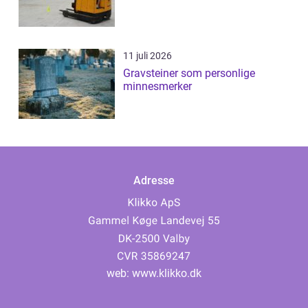
11 juli 2026
Gravsteiner som personlige
minnesmerker
Adresse
web:
www.klikko.dk