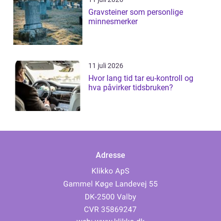
Gravsteiner som personlige
minnesmerker
11 juli 2026
Hvor lang tid tar eu-kontroll og
hva påvirker tidsbruken?
Adresse