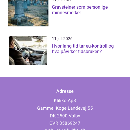
Gravsteiner som personlige
minnesmerker
11 juli 2026
Hvor lang tid tar eu-kontroll og
hva påvirker tidsbruken?
Adresse