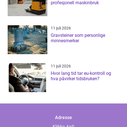
profesjonell maskinbruk
11 juli 2026
Gravsteiner som personlige
minnesmerker
11 juli 2026
Hvor lang tid tar eu-kontroll og
hva påvirker tidsbruken?
Adresse