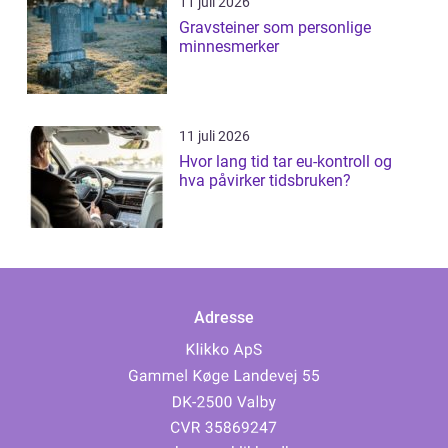
11 juli 2026
Gravsteiner som personlige
minnesmerker
11 juli 2026
Hvor lang tid tar eu-kontroll og
hva påvirker tidsbruken?
Adresse