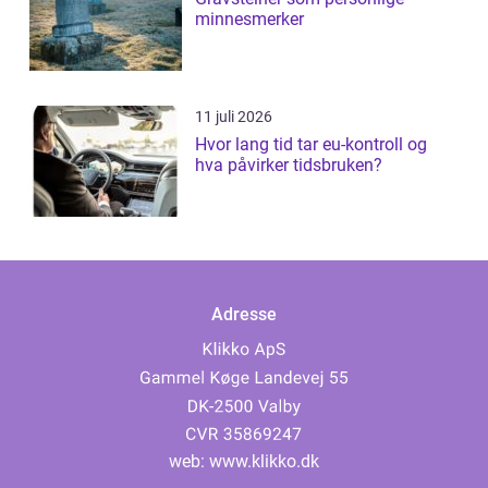
minnesmerker
11 juli 2026
Hvor lang tid tar eu-kontroll og
hva påvirker tidsbruken?
Adresse
web:
www.klikko.dk