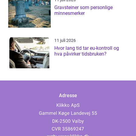
Gravsteiner som personlige
minnesmerker
11 juli 2026
Hvor lang tid tar eu-kontroll og
hva påvirker tidsbruken?
Adresse