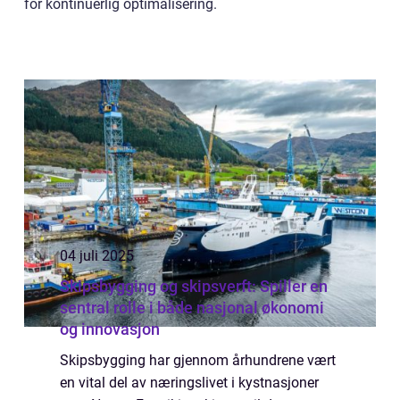
for kontinuerlig optimalisering.
04 juli 2025
Skipsbygging og skipsverft: Spiller en
sentral rolle i både nasjonal økonomi
og innovasjon
Skipsbygging har gjennom århundrene vært
en vital del av næringslivet i kystnasjoner