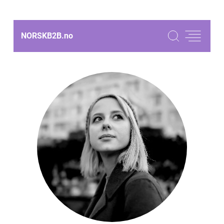
NORSKB2B.
no