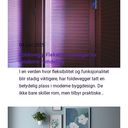
06 juni 2025
Foldevegg: Fleksible løsninger for
moderne romdeling
I en verden hvor fleksibilitet og funksjonalitet
blir stadig viktigere, har foldevegger tatt en
betydelig plass i moderne byggdesign. De
ikke bare skiller rom, men tilbyr praktiske
løsninger med høy grad av tilpasning. La
oss utforske d...