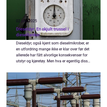
02 juni 2025
Dieseldyr: En skjult trussel i
dieseltanker
Dieseldyr, også kjent som dieselmikrober, er
en utfordring mange ikke er klar over før det
allerede har fått alvorlige konsekvenser for
utstyr og kjøretøy. Men hva er egentlig disse
mikroorganismene, hvordan havner de...