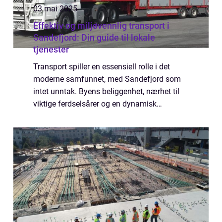
03 mai 2025
Effektiv og miljøvennlig transport i
Sandefjord: Din guide til lokale
tjenester
Transport spiller en essensiell rolle i det
moderne samfunnet, med Sandefjord som
intet unntak. Byens beliggenhet, nærhet til
viktige ferdselsårer og en dynamisk
økonomi, gjør den til et knutepunkt for ulike
transporttjenest...