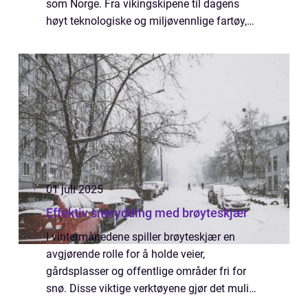
som Norge. Fra vikingskipene til dagens
høyt teknologiske og miljøvennlige fartøy,
spiller skipsbygging en sentral rolle i b&a...
01 juli 2025
Effektiv snørydding med brøyteskjær
I vintermånedene spiller brøyteskjær en
avgjørende rolle for å holde veier,
gårdsplasser og offentlige områder fri for
snø. Disse viktige verktøyene gjør det mulig
for ulike kjør...