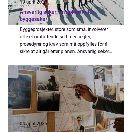
10 april 2025
Ansvarlig søker: en nøkkelrolle i
byggesaker
Byggeprosjekter, store som små, involverer
ofte et omfattende sett med regler,
prosedyrer og krav som må oppfylles for å
sikre at alt går etter planen. Ansvarlig søker
er en kritisk del av denne prosessen og
fungerer so...
04 april 2025