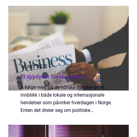
14 juni 2025
Et dypdykk i norske nyheter
Å følge med på de norske nyheter gir et
innblikk i både lokale og internasjonale
hendelser som påvirker hverdagen i Norge.
Enten det dreier seg om politiske
beslutninger, økonomiske endringer, eller
kulturutvikli...