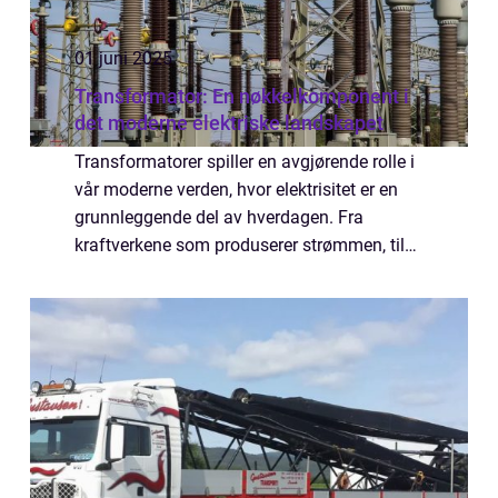
01 juni 2025
Transformator: En nøkkelkomponent i
det moderne elektriske landskapet
Transformatorer spiller en avgjørende rolle i
vår moderne verden, hvor elektrisitet er en
grunnleggende del av hverdagen. Fra
kraftverkene som produserer strømmen, til
hjemmene og bedriftene som bruker den, gir
transformatorer den...