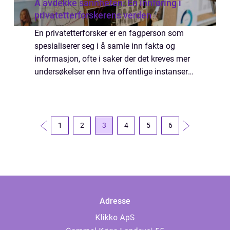
Å avdekke sannheten: En innføring i
privatetterforskerens verden
En privatetterforsker er en fagperson som
spesialiserer seg i å samle inn fakta og
informasjon, ofte i saker der det kreves mer
undersøkelser enn hva offentlige instanser
er i stand til å levere. Deres rolle i det
moderne samfunnet...
1
2
3
4
5
6
Adresse