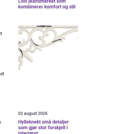
Lois jeansmerket som
kombinerer komfort og stil
n
et
02 august 2026
Hylleknekt små detaljer
e
som gjør stor forskjell i
interiøret