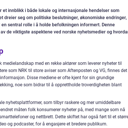
 et innblikk i både lokale og internasjonale hendelser som
et dreier seg om politiske beslutninger, økonomiske endringer,
er en sentral rolle i å holde befolkningen informert. Denne
en av de viktigste aspektene ved norske nyhetsmedier og hvorda
p
 medielandskap med en rekke aktører som leverer nyheter til
tere som NRK til store aviser som Aftenposten og VG, finnes det 
 informasjon. Disse mediene er ofte kjent for sin grundige
sjekking, noe som bidrar til å opprettholde troverdigheten blant
itale nyhetsplattformer, som tilbyr raskere og mer umiddelbare
r endret måten folk konsumerer nyheter på, med mange som nå
marttelefoner og nettbrett. Dette skiftet har også ført til et størr
eo og podcaster, for å engasjere et bredere publikum.