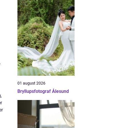
e
01 august 2026
Bryllupsfotograf Ålesund
,
r
er