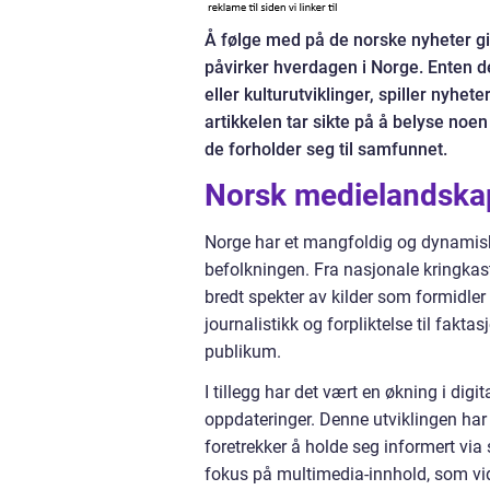
Å følge med på de norske nyheter gir
påvirker hverdagen i Norge. Enten d
eller kulturutviklinger, spiller nyhet
artikkelen tar sikte på å belyse no
de forholder seg til samfunnet.
Norsk medielandska
Norge har et mangfoldig og dynamisk
befolkningen. Fra nasjonale kringkas
bredt spekter av kilder som formidler
journalistikk og forpliktelse til fakta
publikum.
I tillegg har det vært en økning i dig
oppdateringer. Denne utviklingen ha
foretrekker å holde seg informert via s
fokus på multimedia-innhold, som vid