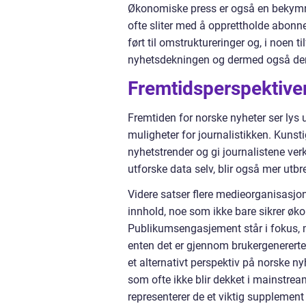
Økonomiske press er også en bekymri
ofte sliter med å opprettholde abonn
ført til omstruktureringer og, i noen t
nyhetsdekningen og dermed også den 
Fremtidsperspektiver
Fremtiden for norske nyheter ser lys ut
muligheter for journalistikken. Kunsti
nyhetstrender og gi journalistene verk
utforske data selv, blir også mer utbr
Videre satser flere medieorganisasjo
innhold, noe som ikke bare sikrer øk
Publikumsengasjement står i fokus, me
enten det er gjennom brukergenererte
et alternativt perspektiv på norske ny
som ofte ikke blir dekket i mainstrea
representerer de et viktig supplement 