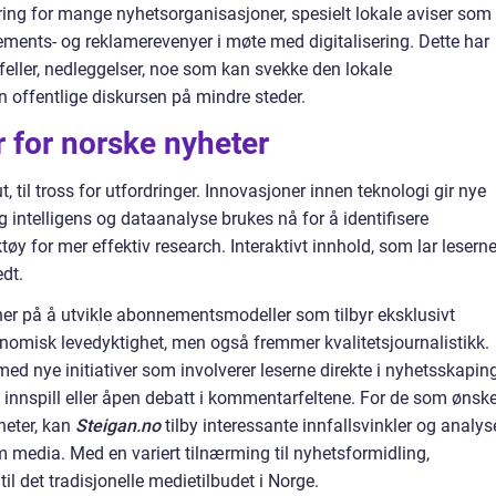
ng for mange nyhetsorganisasjoner, spesielt lokale aviser som
ements- og reklamerevenyer i møte med digitalisering. Dette har
ilfeller, nedleggelser, noe som kan svekke den lokale
offentlige diskursen på mindre steder.
 for norske nyheter
, til tross for utfordringer. Innovasjoner innen teknologi gir nye
g intelligens og dataanalyse brukes nå for å identifisere
tøy for mer effektiv research. Interaktivt innhold, som lar lesern
edt.
ner på å utvikle abonnementsmodeller som tilbyr eksklusivt
onomisk levedyktighet, men også fremmer kvalitetsjournalistikk.
d nye initiativer som involverer leserne direkte i nyhetsskaping
 innspill eller åpen debatt i kommentarfeltene. For de som ønske
heter, kan
Steigan.no
tilby interessante innfallsvinkler og analys
m media. Med en variert tilnærming til nyhetsformidling,
til det tradisjonelle medietilbudet i Norge.