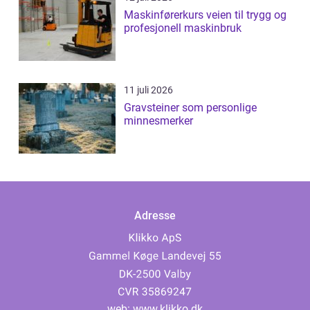
Maskinførerkurs veien til trygg og
profesjonell maskinbruk
11 juli 2026
Gravsteiner som personlige
minnesmerker
Adresse
web:
www.klikko.dk