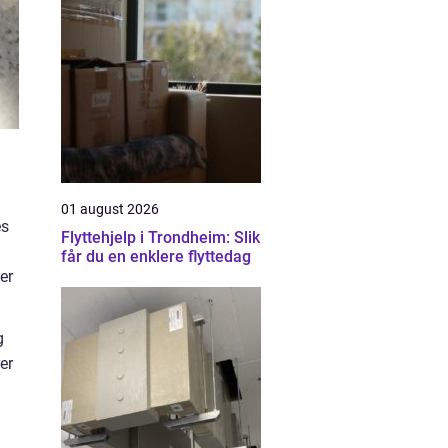
01 august 2026
es
Flyttehjelp i Trondheim: Slik
får du en enklere flyttedag
er
g
er