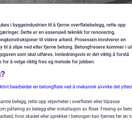
es i byggeindustrien til å fjerne overflatebelegg, rette opp
kjæringer. Dette er en essensiell teknikk for renovering,
ngkonstruksjoner til videre arbeid. Prosessen involverer en
til å slipe ned eller fjerne betong. Betongfresere kommer i ul
ppgaven som skal utføres. Innledningsvis er det viktig å forstå
or å velge riktig fres og metode for jobben.
g?
tivt bearbeider en betongflate ved å mekanisk avvirke det ytter
amle belegg, rette opp skjevheter i overflaten eller tilpasse
m påføring av belegg eller installasjon av fliser. Fresing av bet
sarbeid, hvor skadet eller sprekker i betongen kan fjernes før en 