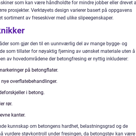
askiner som kan være håndholdte for mindre jobber eller drevet 
tørre prosjekter. Verktøyets design varierer basert på oppgavens
et sortiment av freseskiver med ulike slipeegenskaper.
nikker
åder som gjør den til en uunnværlig del av mange bygge- og
de som tillater for nøyaktig fjerning av uønsket materiale uten å
en av hovedområdene der betongfresing er nyttig inkluderer:
 markeringer på betongflater.
 nye overflatebehandlinger.
eforskjeller i betong.
er rør.
jevne kanter.
ende kunnskap om betongens hardhet, belastningsgrad og de
må vurdere støvkontroll under fresingen, da betongstøv kan være