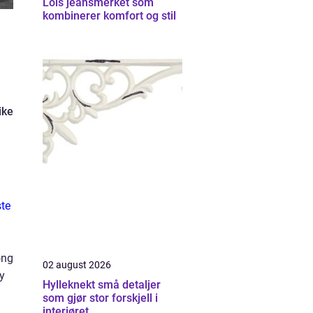
Lois jeansmerket som
kombinerer komfort og stil
ike
ste
ong
02 august 2026
ny
Hylleknekt små detaljer
som gjør stor forskjell i
interiøret