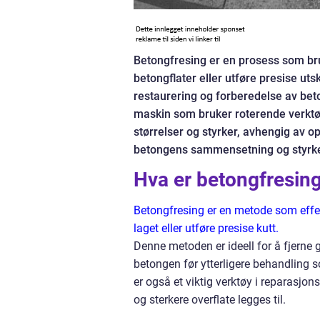
Betongfresing er en prosess som bruk
betongflater eller utføre presise uts
restaurering og forberedelse av beto
maskin som bruker roterende verktøy 
størrelser og styrker, avhengig av o
betongens sammensetning og styrke f
Hva er betongfresin
Betongfresing er en metode som effek
laget eller utføre presise kutt.
Denne metoden er ideell for å fjerne g
betongen før ytterligere behandling so
er også et viktig verktøy i reparasjon
og sterkere overflate legges til.