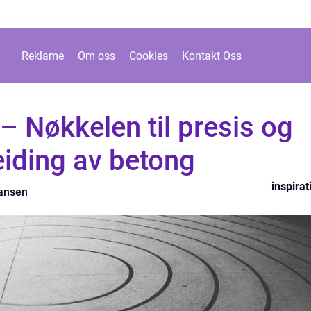
Reklame
Om oss
Cookies
Kontakt Oss
– Nøkkelen til presis og
eiding av betong
inspirat
hansen