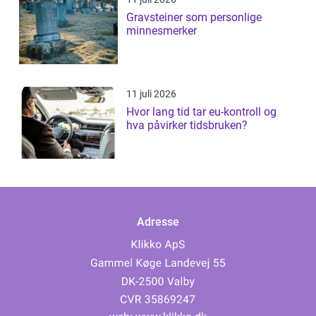
Gravsteiner som personlige
minnesmerker
11 juli 2026
Hvor lang tid tar eu-kontroll og
hva påvirker tidsbruken?
Adresse