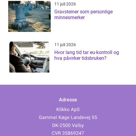
11 juli 2026
Gravsteiner som personlige
minnesmerker
11 juli 2026
Hvor lang tid tar eu-kontroll og
hva påvirker tidsbruken?
Adresse