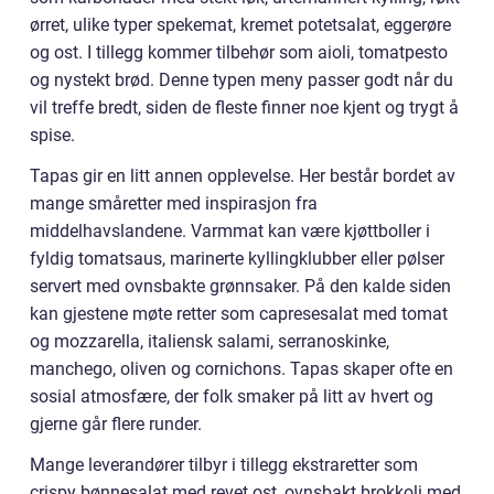
ørret, ulike typer spekemat, kremet potetsalat, eggerøre
og ost. I tillegg kommer tilbehør som aioli, tomatpesto
og nystekt brød. Denne typen meny passer godt når du
vil treffe bredt, siden de fleste finner noe kjent og trygt å
spise.
Tapas gir en litt annen opplevelse. Her består bordet av
mange småretter med inspirasjon fra
middelhavslandene. Varmmat kan være kjøttboller i
fyldig tomatsaus, marinerte kyllingklubber eller pølser
servert med ovnsbakte grønnsaker. På den kalde siden
kan gjestene møte retter som capresesalat med tomat
og mozzarella, italiensk salami, serranoskinke,
manchego, oliven og cornichons. Tapas skaper ofte en
sosial atmosfære, der folk smaker på litt av hvert og
gjerne går flere runder.
Mange leverandører tilbyr i tillegg ekstraretter som
crispy bønnesalat med revet ost, ovnsbakt brokkoli med