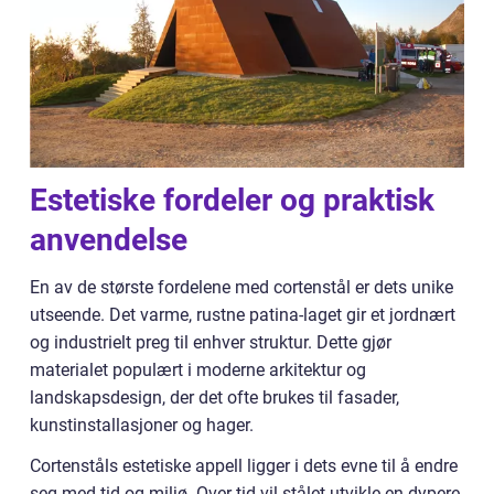
Estetiske fordeler og praktisk
anvendelse
En av de største fordelene med cortenstål er dets unike
utseende. Det varme, rustne patina-laget gir et jordnært
og industrielt preg til enhver struktur. Dette gjør
materialet populært i moderne arkitektur og
landskapsdesign, der det ofte brukes til fasader,
kunstinstallasjoner og hager.
Cortenståls estetiske appell ligger i dets evne til å endre
seg med tid og miljø. Over tid vil stålet utvikle en dypere