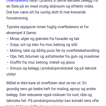
Overflaterens
betyr i praksis å fjerne uønsket belegg fra
en flate på en mest mulig skånsom og effektiv måte.
Det kan være alt fra vanlig skitt til mer krevende
forurensning.
Typiske oppgaver innen faglig overflaterens er for
eksempel å fjerne:
– Mose, alger og grønske fra fasader og tak
– Sopp, sot og støv fra mur, betong og stål
– Maling, lakk og dårlig puss før ny overflatebehandling
– Olje, fett, bitumen og asfaltrester fra gulv og maskiner
– Graffiti fra mur, betong, metall og glass
– Smuss og belegg i produksjonslokaler og på teknisk
utstyr
Målet er ikke bare at overflaten skal se ren ut. En
grundig rens gir bedre heft for maling, epoxy og andre
belegg. Den reduserer også risikoen for rust, råte og
tekniske feil. På produksjonsutstyr kan korrekt rens ofte