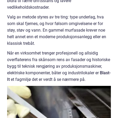
bidra til færre driftsstans og lavere
vedlikeholdskostnader.
Valg av metode styres av tre ting: type underlag, hva
som skal fjernes, og hvor følsom omgivelsene er for
støy, støv og vann. En gammel murfasade krever noe
helt annet enn et moderne produksjonsanlegg eller en
klassisk trebåt.
Når en virksomhet trenger profesjonell og allsidig
overflaterens fra skånsom rens av fasader og historiske
bygg til teknisk rengjøring av produksjonsmaskiner,
elektriske komponenter, båter og industrilokaler er
Blast-
It
et fagmiljø det er verdt å se nærmere på.