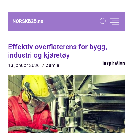
NORSKB2B.
no
Effektiv overflaterens for bygg,
industri og kjøretøy
inspiration
13 januar 2026
admin