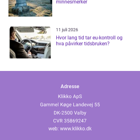
minnesmerker
11 juli 2026
Hvor lang tid tar eu-kontroll og
hva påvirker tidsbruken?
Adresse
web:
www.klikko.dk