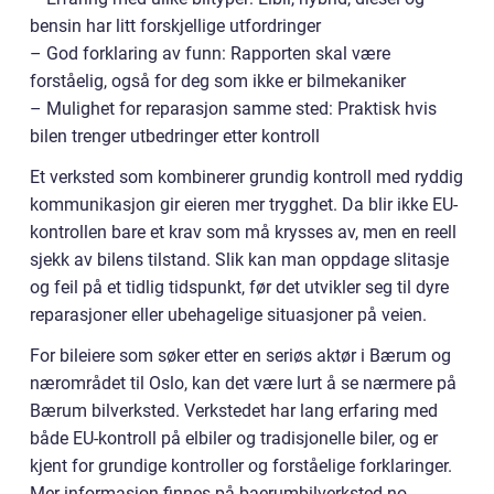
bensin har litt forskjellige utfordringer
– God forklaring av funn: Rapporten skal være
forståelig, også for deg som ikke er bilmekaniker
– Mulighet for reparasjon samme sted: Praktisk hvis
bilen trenger utbedringer etter kontroll
Et verksted som kombinerer grundig kontroll med ryddig
kommunikasjon gir eieren mer trygghet. Da blir ikke EU-
kontrollen bare et krav som må krysses av, men en reell
sjekk av bilens tilstand. Slik kan man oppdage slitasje
og feil på et tidlig tidspunkt, før det utvikler seg til dyre
reparasjoner eller ubehagelige situasjoner på veien.
For bileiere som søker etter en seriøs aktør i Bærum og
nærområdet til Oslo, kan det være lurt å se nærmere på
Bærum bilverksted. Verkstedet har lang erfaring med
både EU-kontroll på elbiler og tradisjonelle biler, og er
kjent for grundige kontroller og forståelige forklaringer.
Mer informasjon finnes på baerumbilverksted.no.