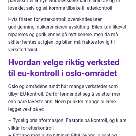
pæreskift eller nye vindusviskere, kan eieren av og til
løse det selv og så komme tilbake til etterkontroll.
Hvis fristen for etterkontroll overskrides uten
godkjenning, risikerer eieren avskilting. Bilen kan likevel
repareres og godkjennes på nytt senere, men da må
skilter hentes ut igjen, og bilen må fraktes lovlig til
verksted først.
Hvordan velge riktig verksted
til eu-kontroll i oslo-området
Oslo og områdene rundt har mange verksteder som
tilbyr EU-kontroll. Derfor lønner det seg å se etter mer
enn bare laveste pris. Noen punkter mange bileiere
legger vekt på er:
– Tydelig prisinformasjon: Fastpris på kontroll, og klare
vilkår for etterkontroll
– Erfaring med ulike biltyper: Elbil, hybrid, diesel og