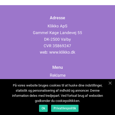
Adresse
web:
www.klikko.dk
Menu
Reklame
Om oss
På vores website bruges cookies til at huske dine indstillinger,
Cookies
statistik og personalisering af indhold og annoncer. Denne
information deles med tredjepart. Ved fortsat brug af websiden
Kontakt Oss
godkender du cookiepolitikken.
Sitemap
Ok
Privatlivspolitik