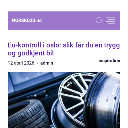
NORSKB2B.
no
Eu-kontroll i oslo: slik får du en trygg
og godkjent bil
inspiration
12 april 2026
admin