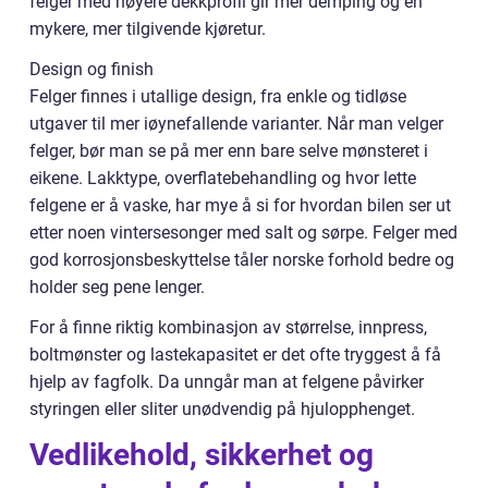
felger med høyere dekkprofil gir mer demping og en
mykere, mer tilgivende kjøretur.
Design og finish
Felger finnes i utallige design, fra enkle og tidløse
utgaver til mer iøynefallende varianter. Når man velger
felger, bør man se på mer enn bare selve mønsteret i
eikene. Lakktype, overflatebehandling og hvor lette
felgene er å vaske, har mye å si for hvordan bilen ser ut
etter noen vintersesonger med salt og sørpe. Felger med
god korrosjonsbeskyttelse tåler norske forhold bedre og
holder seg pene lenger.
For å finne riktig kombinasjon av størrelse, innpress,
boltmønster og lastekapasitet er det ofte tryggest å få
hjelp av fagfolk. Da unngår man at felgene påvirker
styringen eller sliter unødvendig på hjulopphenget.
Vedlikehold, sikkerhet og