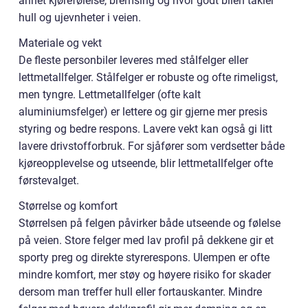
annet kjørefølelse, bremsing og hvor godt bilen takler
hull og ujevnheter i veien.
Materiale og vekt
De fleste personbiler leveres med stålfelger eller
lettmetallfelger. Stålfelger er robuste og ofte rimeligst,
men tyngre. Lettmetallfelger (ofte kalt
aluminiumsfelger) er lettere og gir gjerne mer presis
styring og bedre respons. Lavere vekt kan også gi litt
lavere drivstofforbruk. For sjåfører som verdsetter både
kjøreopplevelse og utseende, blir lettmetallfelger ofte
førstevalget.
Størrelse og komfort
Størrelsen på felgen påvirker både utseende og følelse
på veien. Store felger med lav profil på dekkene gir et
sporty preg og direkte styrerespons. Ulempen er ofte
mindre komfort, mer støy og høyere risiko for skader
dersom man treffer hull eller fortauskanter. Mindre