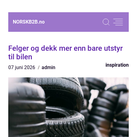
NORSKB2B.
no
Felger og dekk mer enn bare utstyr
til bilen
inspiration
07 juni 2026
admin