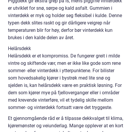
Piggdekk gir ekstra grep på is, mens piggfrie vinterdekk
er utviklet for snø, sørpe og kald asfalt. Gummien i
vinterdekk er myk og holder seg fleksibel i kulde. Denne
typen dekk slites raskt og gir dårligere veigrep når
temperaturen blir for høy, derfor bør vinterdekk kun
brukes i den kalde delen av året.
Helårsdekk
Helårsdekk er et kompromiss. De fungerer greit i milde
vintre og skiftende vær, men er ikke like gode som rene
sommer- eller vinterdekk i ytterpunktene. For bilister
som hovedsakelig kjører i bystrøk med lite snø og
sjelden is, kan helårsdekk være en praktisk løsning. For
dem som kjører mye på fjelloverganger eller i områder
med krevende vinterføre, vil et tydelig skille mellom
sommer- og vinterdekk fortsatt være det tryggeste.
Et gjennomgående råd er å tilpasse dekkvalget til klima,
kjøremønster og veiunderlag. Mange opplever at en kort