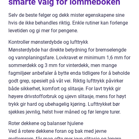
smarte valg for lommeboken
Selv de beste felger og dekk mister egenskapene sine
hvis de ikke behandles riktig. Enkle rutiner kan forlenge
levetiden og gi mer for pengene.
Kontroller mønsterdybde og lufttrykk
Mønsterdybde har direkte betydning for bremselengde
og vannplaningsfare. Lovkravet er minimum 1,6 mm for
sommerdekk og 3 mm for vinterdekk, men mange
fagmiljøer anbefaler å bytte enda tidligere for å beholde
godt grep, spesielt på våt vei. Riktig lufttrykk påvirker
både sikkerhet, komfort og slitasje. For lavt trykk gir
høyere drivstofforbruk og ujevn slitasje, mens for høyt
trykk gir hard og ubehagelig kjøring. Lufttrykket bør
sjekkes jevnlig, helst hver måned og før lengre turer.
Roter dekkene og balanser hjulene
Ved å rotere dekkene foran og bak med jevne
mellomrom, får man ofte mer jevn slitasje og lengre