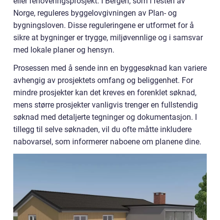
eller renoveringsprosjekt. I Bergen, som i resten av
Norge, reguleres byggelovgivningen av Plan- og
bygningsloven. Disse reguleringene er utformet for å
sikre at bygninger er trygge, miljøvennlige og i samsvar
med lokale planer og hensyn.
Prosessen med å sende inn en byggesøknad kan variere
avhengig av prosjektets omfang og beliggenhet. For
mindre prosjekter kan det kreves en forenklet søknad,
mens større prosjekter vanligvis trenger en fullstendig
søknad med detaljerte tegninger og dokumentasjon. I
tillegg til selve søknaden, vil du ofte måtte inkludere
nabovarsel, som informerer naboene om planene dine.