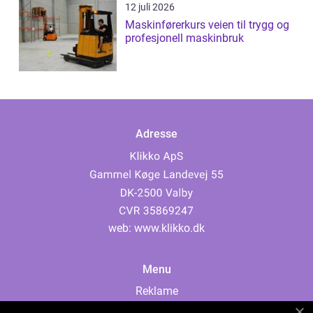
12 juli 2026
Maskinførerkurs veien til trygg og
profesjonell maskinbruk
Adresse
web:
www.klikko.dk
Menu
Reklame
Om oss