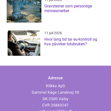
Gravsteiner som personlige
minnesmerker
11 juli 2026
Hvor lang tid tar eu-kontroll og
hva påvirker tidsbruken?
Adresse