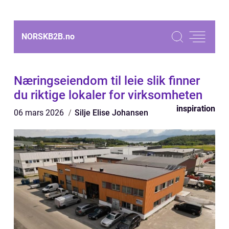
NORSKB2B.
no
Næringseiendom til leie slik finner
du riktige lokaler for virksomheten
inspiration
06 mars 2026
Silje Elise Johansen