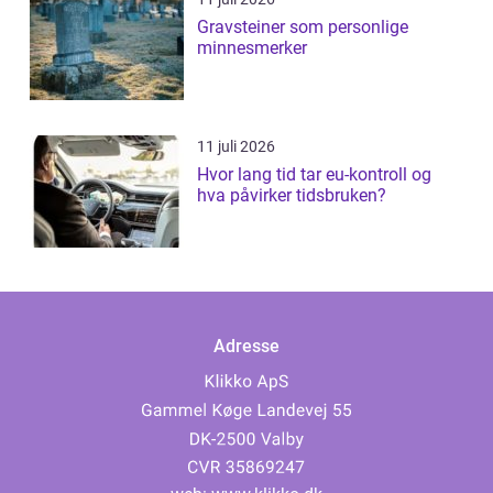
Gravsteiner som personlige
minnesmerker
11 juli 2026
Hvor lang tid tar eu-kontroll og
hva påvirker tidsbruken?
Adresse