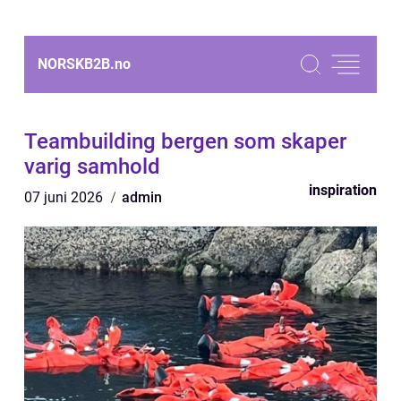
NORSKB2B.
no
Teambuilding bergen som skaper
varig samhold
inspiration
07 juni 2026
admin