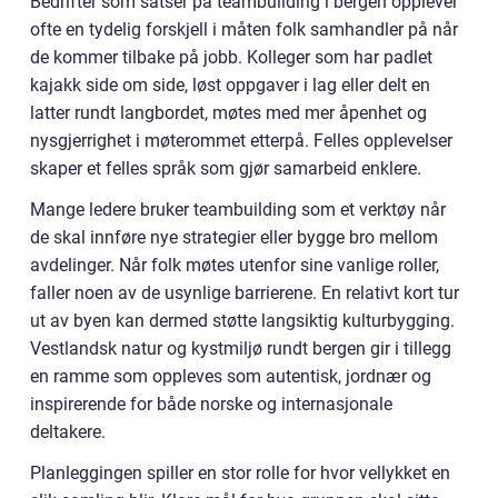
Bedrifter som satser på teambuilding i bergen opplever
ofte en tydelig forskjell i måten folk samhandler på når
de kommer tilbake på jobb. Kolleger som har padlet
kajakk side om side, løst oppgaver i lag eller delt en
latter rundt langbordet, møtes med mer åpenhet og
nysgjerrighet i møterommet etterpå. Felles opplevelser
skaper et felles språk som gjør samarbeid enklere.
Mange ledere bruker teambuilding som et verktøy når
de skal innføre nye strategier eller bygge bro mellom
avdelinger. Når folk møtes utenfor sine vanlige roller,
faller noen av de usynlige barrierene. En relativt kort tur
ut av byen kan dermed støtte langsiktig kulturbygging.
Vestlandsk natur og kystmiljø rundt bergen gir i tillegg
en ramme som oppleves som autentisk, jordnær og
inspirerende for både norske og internasjonale
deltakere.
Planleggingen spiller en stor rolle for hvor vellykket en