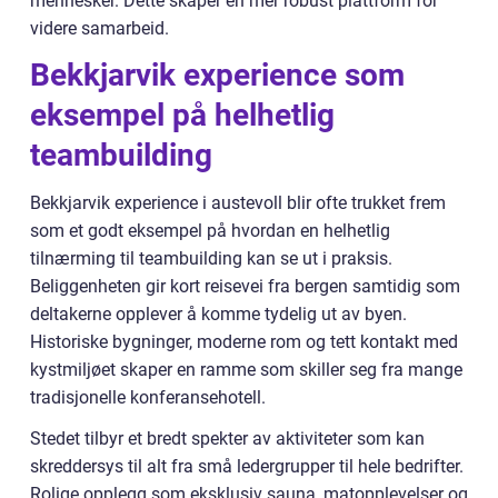
mennesker. Dette skaper en mer robust plattform for
videre samarbeid.
Bekkjarvik experience som
eksempel på helhetlig
teambuilding
Bekkjarvik experience i austevoll blir ofte trukket frem
som et godt eksempel på hvordan en helhetlig
tilnærming til teambuilding kan se ut i praksis.
Beliggenheten gir kort reisevei fra bergen samtidig som
deltakerne opplever å komme tydelig ut av byen.
Historiske bygninger, moderne rom og tett kontakt med
kystmiljøet skaper en ramme som skiller seg fra mange
tradisjonelle konferansehotell.
Stedet tilbyr et bredt spekter av aktiviteter som kan
skreddersys til alt fra små ledergrupper til hele bedrifter.
Rolige opplegg som eksklusiv sauna, matopplevelser og