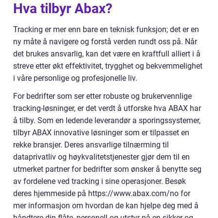
Hva tilbyr Abax?
Tracking er mer enn bare en teknisk funksjon; det er en
ny måte å navigere og forstå verden rundt oss på. Når
det brukes ansvarlig, kan det være en kraftfull alliert i å
streve etter økt effektivitet, trygghet og bekvemmelighet
i våre personlige og profesjonelle liv.
For bedrifter som ser etter robuste og brukervennlige
tracking-løsninger, er det verdt å utforske hva ABAX har
å tilby. Som en ledende leverandør a sporingssystemer,
tilbyr ABAX innovative løsninger som er tilpasset en
rekke bransjer. Deres ansvarlige tilnærming til
dataprivatliv og høykvalitetstjenester gjør dem til en
utmerket partner for bedrifter som ønsker å benytte seg
av fordelene ved tracking i sine operasjoner. Besøk
deres hjemmeside på https://www.abax.com/no for
mer informasjon om hvordan de kan hjelpe deg med å
håndtere din flåte, personell og utstyr på en sikker og