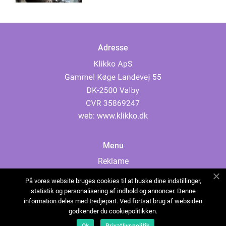
Adresse
web:
www.klikko.dk
Menu
Reklame
Om oss
På vores website bruges cookies til at huske dine indstillinger,
Cookies
statistik og personalisering af indhold og annoncer. Denne
information deles med tredjepart. Ved fortsat brug af websiden
Kontakt Oss
godkender du cookiepolitikken.
Sitemap