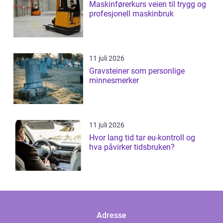
Maskinførerkurs veien til trygg og
profesjonell maskinbruk
11 juli 2026
Gravsteiner som personlige
minnesmerker
11 juli 2026
Hvor lang tid tar eu-kontroll og
hva påvirker tidsbruken?
Adresse