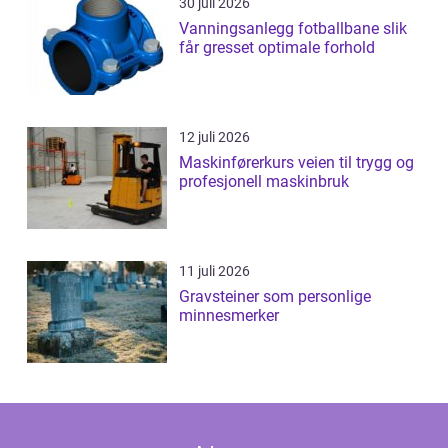
30 juli 2026
Vanningsanlegg fotballbane slik
får gresset optimale forhold
12 juli 2026
Maskinførerkurs veien til trygg og
profesjonell maskinbruk
11 juli 2026
Gravsteiner som personlige
minnesmerker