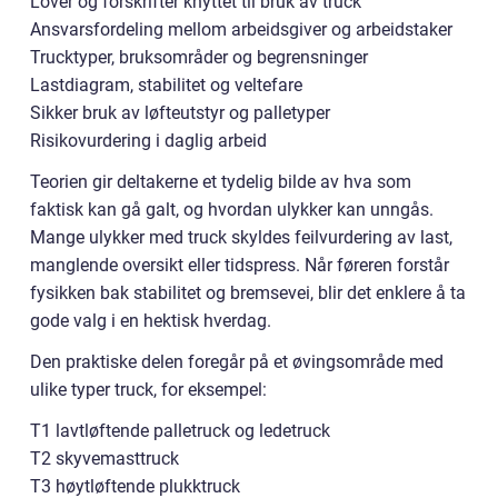
Lover og forskrifter knyttet til bruk av truck
Ansvarsfordeling mellom arbeidsgiver og arbeidstaker
Trucktyper, bruksområder og begrensninger
Lastdiagram, stabilitet og veltefare
Sikker bruk av løfteutstyr og palletyper
Risikovurdering i daglig arbeid
Teorien gir deltakerne et tydelig bilde av hva som
faktisk kan gå galt, og hvordan ulykker kan unngås.
Mange ulykker med truck skyldes feilvurdering av last,
manglende oversikt eller tidspress. Når føreren forstår
fysikken bak stabilitet og bremsevei, blir det enklere å ta
gode valg i en hektisk hverdag.
Den praktiske delen foregår på et øvingsområde med
ulike typer truck, for eksempel:
T1 lavtløftende palletruck og ledetruck
T2 skyvemasttruck
T3 høytløftende plukktruck