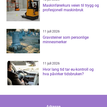
Maskinførerkurs veien til trygg og
profesjonell maskinbruk
11 juli 2026
Gravsteiner som personlige
minnesmerker
11 juli 2026
Hvor lang tid tar eu-kontroll og
hva påvirker tidsbruken?
Adresse