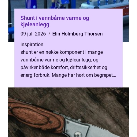
Shunt i vannbårne varme og
kjøleanlegg
09 juli 2026
Elin Holmberg Thorsen
inspiration
shunt er en nøkkelkomponent i mange
vannbårne varme og kjøleanlegg, og
påvirker både komfort, driftssikkerhet og
energiforbruk. Mange har hørt om begrepet,
men færre vet nøyaktig hva en shunt gjør,
hv...