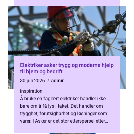
som fører strømmen mellom hovedtavler...
Elektriker asker trygg og moderne hjelp
til hjem og bedrift
30 juli 2026
admin
inspiration
Å bruke en faglært elektriker handler ikke
bare om å få lys i taket. Det handler om
trygghet, forutsigbarhet og løsninger som
varer. I Asker er det stor etterspørsel etter
hjelp til alt fra enkle stik...