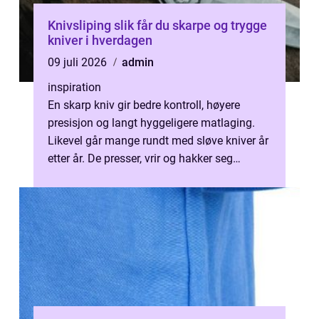
Knivsliping slik får du skarpe og trygge
kniver i hverdagen
09 juli 2026
admin
inspiration
En skarp kniv gir bedre kontroll, høyere
presisjon og langt hyggeligere matlaging.
Likevel går mange rundt med sløve kniver år
etter år. De presser, vrir og hakker seg
gjennom grønnsaker og kjøtt, og ...