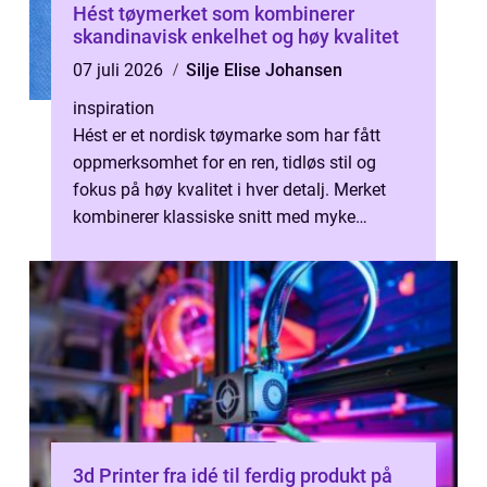
Hést tøymerket som kombinerer
skandinavisk enkelhet og høy kvalitet
07 juli 2026
Silje Elise Johansen
inspiration
Hést er et nordisk tøymarke som har fått
oppmerksomhet for en ren, tidløs stil og
fokus på høy kvalitet i hver detalj. Merket
kombinerer klassiske snitt med myke
materialer som ull, merinoull, mohair,...
3d Printer fra idé til ferdig produkt på