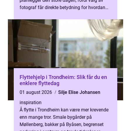
planlegger den store dagen, fordi valg av
fotograf får direkte betydning for hvordan
minnene fra bryllupet blir bevart i årene ...
Flyttehjelp i Trondheim: Slik får du en
enklere flyttedag
01 august 2026
Silje Elise Johansen
inspiration
Å flytte i Trondheim kan være mer krevende
enn mange tror. Smale bygårder på
Møllenberg, bakker på Byåsen, begrenset