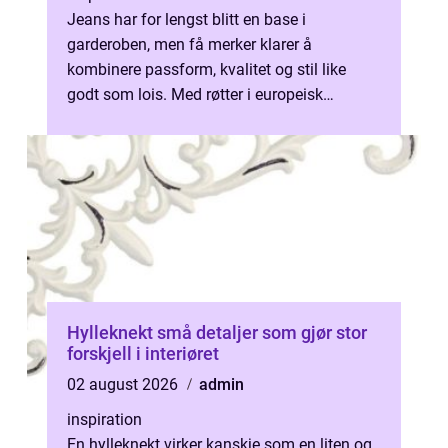
Jeans har for lengst blitt en base i
garderoben, men få merker klarer å
kombinere passform, kvalitet og stil like
godt som lois. Med røtter i europeisk
denimtradisjon og en tydelig sans for
moderne sn...
Hylleknekt små detaljer som gjør stor
forskjell i interiøret
02 august 2026
admin
inspiration
En hylleknekt virker kanskje som en liten og