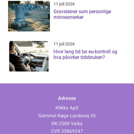
11 juli 2026
Gravsteiner som personlige
minnesmerker
11 juli 2026
Hvor lang tid tar eu-kontroll og
hva påvirker tidsbruken?
Adresse