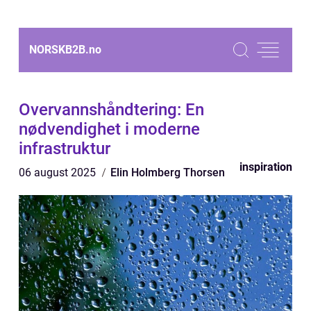
NORSKB2B.
no
Overvannshåndtering: En
nødvendighet i moderne
infrastruktur
inspiration
06 august 2025
Elin Holmberg Thorsen