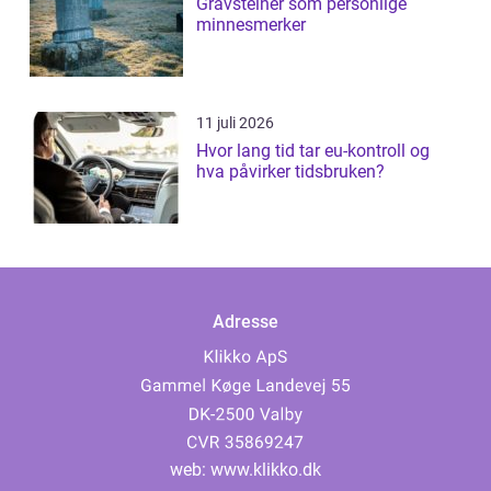
Gravsteiner som personlige
minnesmerker
11 juli 2026
Hvor lang tid tar eu-kontroll og
hva påvirker tidsbruken?
Adresse
web:
www.klikko.dk