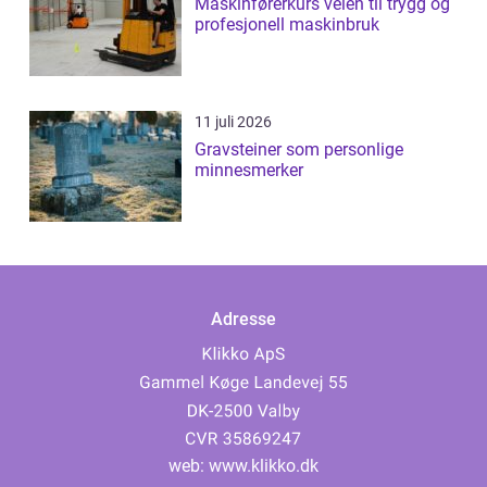
Maskinførerkurs veien til trygg og
profesjonell maskinbruk
11 juli 2026
Gravsteiner som personlige
minnesmerker
Adresse
web:
www.klikko.dk