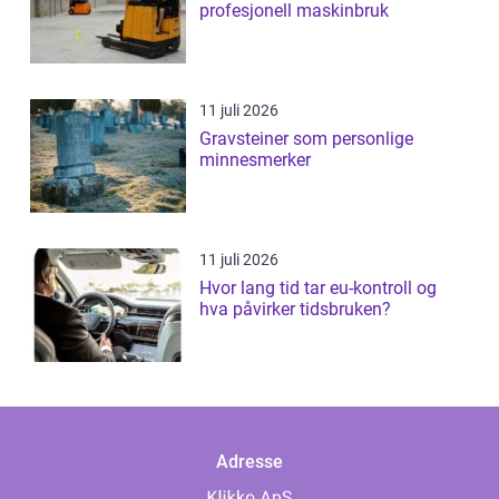
profesjonell maskinbruk
11 juli 2026
Gravsteiner som personlige
minnesmerker
11 juli 2026
Hvor lang tid tar eu-kontroll og
hva påvirker tidsbruken?
Adresse