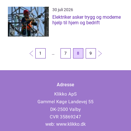
30 juli 2026
Elektriker asker trygg og moderne
hjelp til hjem og bedrift
1
…
7
8
9
Adresse
web:
www.klikko.dk